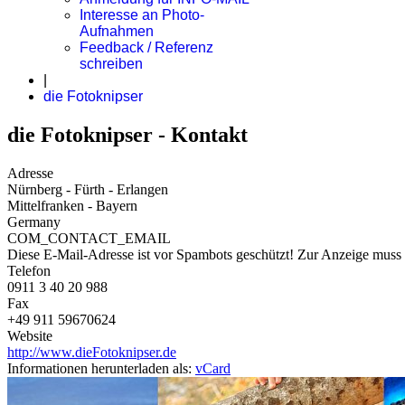
Interesse an Photo-
Aufnahmen
Feedback / Referenz
schreiben
|
die Fotoknipser
die Fotoknipser - Kontakt
Adresse
Nürnberg - Fürth - Erlangen
Mittelfranken - Bayern
Germany
COM_CONTACT_EMAIL
Diese E-Mail-Adresse ist vor Spambots geschützt! Zur Anzeige muss J
Telefon
0911 3 40 20 988
Fax
+49 911 59670624
Website
http://www.dieFotoknipser.de
Informationen herunterladen als:
vCard