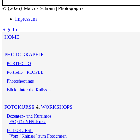
© {2026} Marcus Schram | Photography
Impressum
Sign In
HOME
PHOTOGRAPHIE
PORTFOLIO
Portfolio - PEOPLE
Photoshootings
Blick hinter die Kulissen
FOTOKURSE
&
WORKSHOPS
Dozenten- und Kursinfos
FAQ für VHS-Kurse
FOTOKURSE
'Vom "Knipser" zum Fotografen'