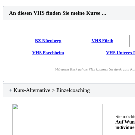
An diesen VHS finden Sie meine Kurse ...
BZ Nürnberg
VHS Fürth
VHS Forchheim
VHS Unteres P
Mit einem Klick auf die VHS kommen Sie direkt zum K
+
Kurs-Alternative > Einzelcoaching
Sie möcht
Auf Wuns
individue